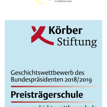
I
C
H
T
E
N
,
N
A
V
I