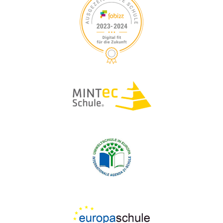
S
V
I
U
G
A
C
T
H
I
O
E
N
U
N
D
A
N
S