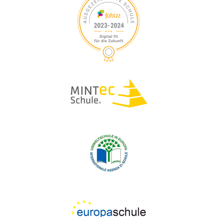
S
V
I
U
G
A
C
T
H
I
O
E
N
U
N
D
A
N
S