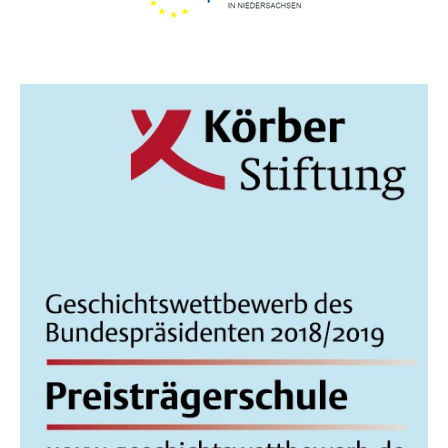
I
C
H
T
E
N
,
N
A
V
I