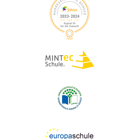
S
V
I
U
G
A
C
T
H
I
O
E
N
U
N
D
A
N
S