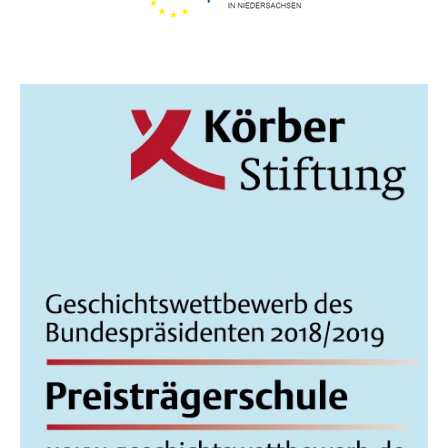
I
C
H
T
E
N
,
N
A
V
I