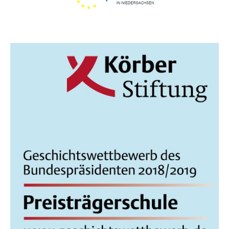
I
C
H
T
E
N
,
N
A
V
I