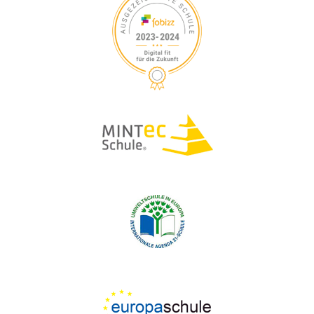
S
V
I
U
G
A
C
T
H
I
O
E
N
U
N
D
A
N
S