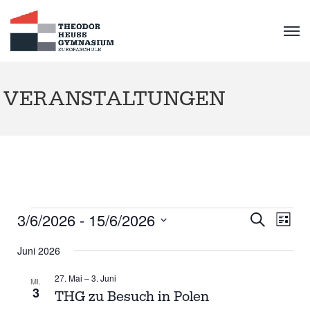
VERANSTALTUNGEN
VERANSTALTUNGE
V
V
3/6/2026
 - 
15/6/2026
S
L
E
u
D
i
E
c
R
Juni 2026
s
a
h
A
t
R
t
e
27. Mai
–
3. Juni
e
N
MI.
u
3
THG zu Besuch in Polen
A
S
m