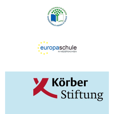
G
A
T
I
O
N