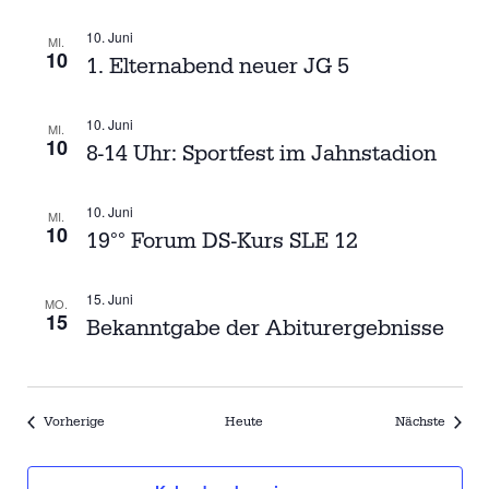
S
V
10. Juni
I
MI.
U
10
1. Elternabend neuer JG 5
G
A
C
T
10. Juni
MI.
H
10
I
8-14 Uhr: Sportfest im Jahnstadion
O
E
N
10. Juni
MI.
U
10
19°° Forum DS-Kurs SLE 12
N
15. Juni
MO.
D
15
Bekanntgabe der Abiturergebnisse
A
N
Veranstaltungen
Verans
Vorherige
Heute
Nächste
S