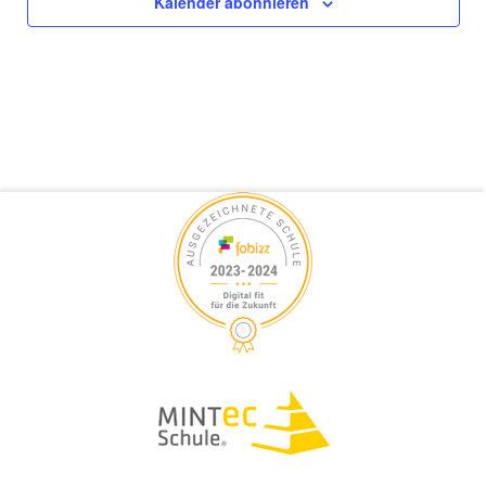
Kalender abonnieren
I
C
H
T
E
N
,
N
A
V
I