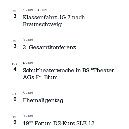
T
N
w
A
1. Juni
–
3. Juni
MI.
ä
3
L
Klassenfahrt JG 7 nach
S
h
T
Braunschweig
l
T
U
e
N
3. Juni
A
MI.
n
G
3
3. Gesamtkonferenz
.
A
L
N
4. Juni
T
S
DO.
4
Schultheaterwoche in BS “Theater
I
U
AGs Fr. Blum
C
H
N
T
6. Juni
SA.
G
6
E
Ehemaligentag
N
E
-
9. Juni
DI.
N
N
9
19°° Forum DS-Kurs SLE 12
A