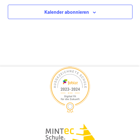
I
Kalender abonnieren
C
H
T
E
N
,
N
A
V
I