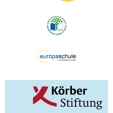
G
A
T
I
O
N