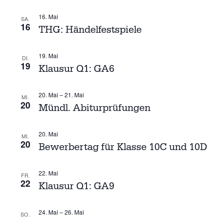
T
N
w
A
16. Mai
SA.
ä
16
L
THG: Händelfestspiele
S
h
T
l
T
U
19. Mai
DI.
e
N
19
Klausur Q1: GA6
A
n
G
.
A
L
20. Mai
–
21. Mai
N
MI.
20
Mündl. Abiturprüfungen
T
S
I
U
C
20. Mai
MI.
20
H
Bewerbertag für Klasse 10C und 10D
N
T
G
E
22. Mai
FR.
N
22
Klausur Q1: GA9
E
-
N
N
24. Mai
–
26. Mai
A
SO.