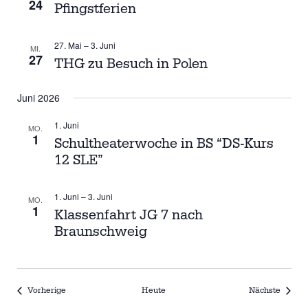
24
Pfingstferien
S
V
I
U
G
27. Mai
–
3. Juni
MI.
27
A
THG zu Besuch in Polen
C
T
H
I
Juni 2026
O
E
1. Juni
N
MO.
1
Schultheaterwoche in BS “DS-Kurs
U
12 SLE”
N
1. Juni
–
3. Juni
D
MO.
1
Klassenfahrt JG 7 nach
A
Braunschweig
N
S
Veranstaltungen
Verans
Vorherige
Heute
Nächste