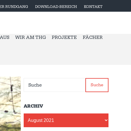
LER RUNDGANG
DOWNLOAD-BEREICH
KONTAKT
 AUS
WIR AM THG
PROJEKTE
FÄCHER
Suche
ARCHIV
Archiv