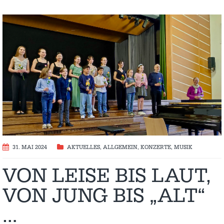
31. MAI 2024
AKTUELLES
,
ALLGEMEIN
,
KONZERTE
,
MUSIK
VON LEISE BIS LAUT,
VON JUNG BIS „ALT“
…