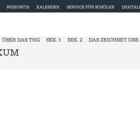
WEBUNTIS
KALENDER
SERVICE FÜR SCHÜLER
DIGITA
ÜBER DAS THG
SEK. 1
SEK. 2
DAS ZEICHNET UNS
IKUM