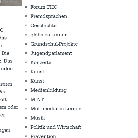
Forum THG
Fremdsprachen
Geschichte
C:
globales Lernen
das
Grundschul-Projekte
on
Jugendparlament
 Die
z. Das
Konzerte
tunden
Kunst
Kunst
nseres
Medienbildung
Wir
MINT
ort
ers oder
Multimediales Lernen
der
Musik
Politik und Wirtschaft
ungen
Prävention