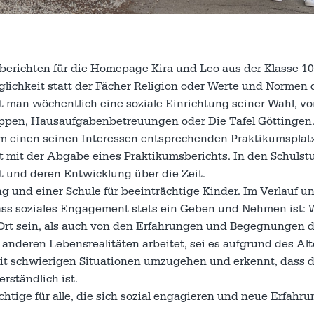
erichten für die Homepage Kira und Leo aus der Klasse 10
glichkeit statt der Fächer Religion oder Werte und Normen 
 man wöchentlich eine soziale Einrichtung seiner Wahl, v
ppen, Hausaufgabenbetreuungen oder Die Tafel Göttingen.
edem einen seinen Interessen entsprechenden Praktikumsplat
et mit der Abgabe eines Praktikumsberichts. In den Schuls
t und deren Entwicklung über die Zeit.
und einer Schule für beeinträchtige Kinder. Im Verlauf u
ss soziales Engagement stets ein Geben und Nehmen ist: 
 Ort sein, als auch von den Erfahrungen und Begegnungen d
nderen Lebensrealitäten arbeitet, sei es aufgrund des Alt
mit schwierigen Situationen umzugehen und erkennt, dass 
rständlich ist.
htige für alle, die sich sozial engagieren und neue Erfahr