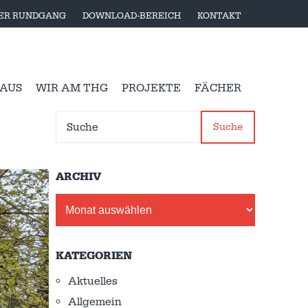
LER RUNDGANG
DOWNLOAD-BEREICH
KONTAKT
 AUS
WIR AM THG
PROJEKTE
FÄCHER
Suche
ARCHIV
Archiv
KATEGORIEN
Aktuelles
Allgemein