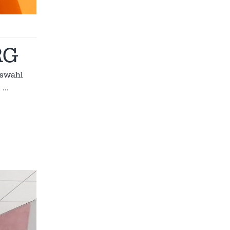
RG
uswahl
i
…