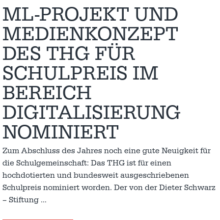
ML-PROJEKT UND
MEDIENKONZEPT
DES THG FÜR
SCHULPREIS IM
BEREICH
DIGITALISIERUNG
NOMINIERT
Zum Abschluss des Jahres noch eine gute Neuigkeit für
die Schulgemeinschaft: Das THG ist für einen
hochdotierten und bundesweit ausgeschriebenen
Schulpreis nominiert worden. Der von der Dieter Schwarz
– Stiftung
…