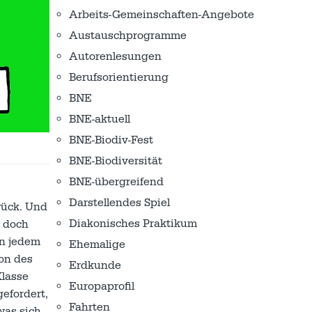
Arbeits-Gemeinschaften-Angebote
Austausch­programme
Autorenlesungen
Berufsorientierung
BNE
BNE-aktuell
BNE-Biodiv-Fest
BNE-Biodiversität
BNE-übergreifend
Darstellendes Spiel
rück. Und
Diakonisches Praktikum
e doch
in jedem
Ehemalige
ion des
Erdkunde
Klasse
Europaprofil
efordert,
Fahrten
was sich