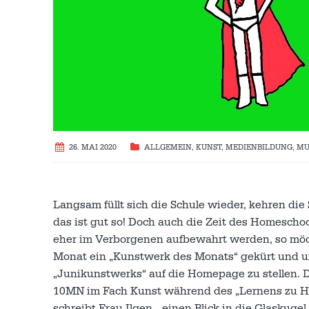
26. MAI 2020
ALLGEMEIN
,
KUNST
,
MEDIENBILDUNG
,
MU
Langsam füllt sich die Schule wieder, kehren di
das ist gut so! Doch auch die Zeit des Homescho
eher im Verborgenen aufbewahrt werden, so möc
Monat ein „Kunstwerk des Monats“ gekürt und uns
„Junikunstwerks“ auf die Homepage zu stellen. 
10MN im Fach Kunst während des „Lernens zu Hau
schreibt Frau Ilgen, „einen Blick in die Glaskug