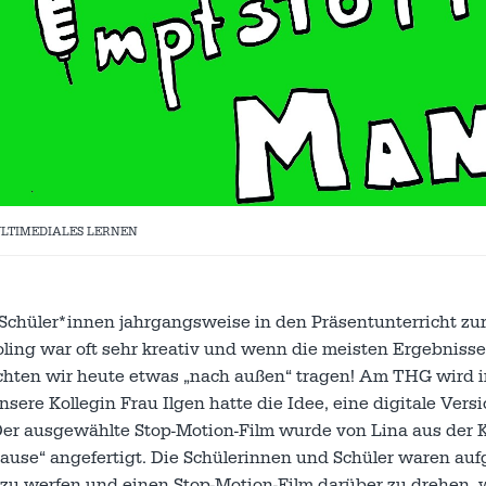
LTIMEDIALES LERNEN
e Schüler*innen jahrgangsweise in den Präsentunterricht zu
oling war oft sehr kreativ und wenn die meisten Ergebniss
hten wir heute etwas „nach außen“ tragen! Am THG wird 
ere Kollegin Frau Ilgen hatte die Idee, eine digitale Vers
Der ausgewählte Stop-Motion-Film wurde von Lina aus der 
se“ angefertigt. Die Schülerinnen und Schüler waren aufg
el zu werfen und einen Stop-Motion-Film darüber zu drehen, 