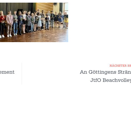
NÄCHSTER B
gement
An Göttingens Strän
JtfO Beachvolle