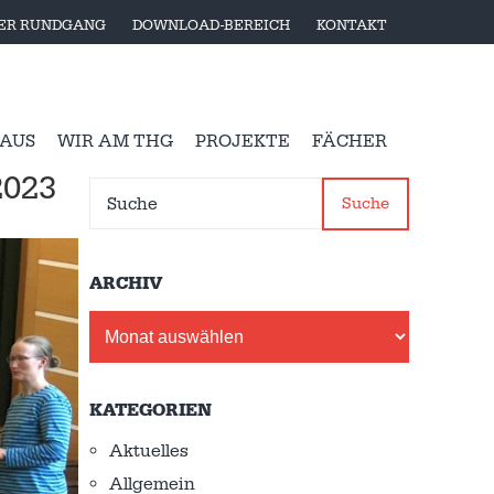
LER RUNDGANG
DOWNLOAD-BEREICH
KONTAKT
 AUS
WIR AM THG
PROJEKTE
FÄCHER
023
Suche
ARCHIV
Archiv
KATEGORIEN
Aktuelles
Allgemein