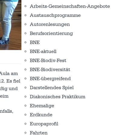
Arbeits-Gemeinschaften-Angebote
Austausch­programme
Autorenlesungen
Berufsorientierung
BNE
BNE-aktuell
BNE-Biodiv-Fest
BNE-Biodiversität
 Aula am
BNE-übergreifend
. Es fiel
Darstellendes Spiel
ißig und
beim
Diakonisches Praktikum
Ehemalige
falls,
Erdkunde
Europaprofil
Fahrten