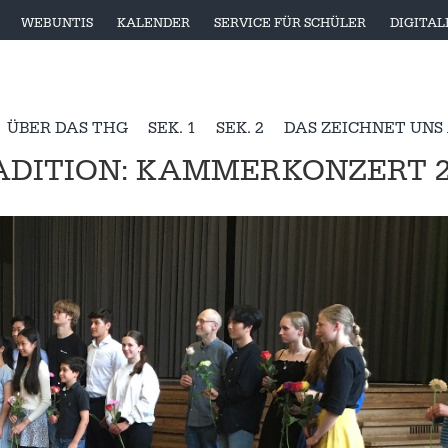
WEBUNTIS
KALENDER
SERVICE FÜR SCHÜLER
DIGITA
ÜBER DAS THG
SEK. 1
SEK. 2
DAS ZEICHNET UNS
ADITION: KAMMERKONZERT 2