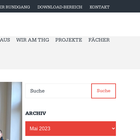
LER RUNDGANG
DOWNLOAD-BEREICH
KONTAKT
 AUS
WIR AM THG
PROJEKTE
FÄCHER
Suche
ARCHIV
Archiv