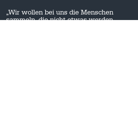
„Wir wollen bei uns die Menschen
sammeln, die nicht etwas werden
wollen, sondern die etwas sein wollen,
nämlich sie selbst, Menschen eigenen
Wuchses und eigener Verantwortung.“
– Theodor Heuss
DATENSCHUTZ
IMPRESSUM