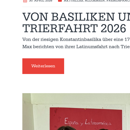
30. APRIL 2026
AKTUELLES
,
ALLGEMEIN
,
FREMDSPRAC
VON BASILIKEN 
TRIERFAHRT 2026
Von der riesigen Konstantinbasilika über eine 1
Max berichten von ihrer Latinumsfahrt nach Tri
Weiterlesen