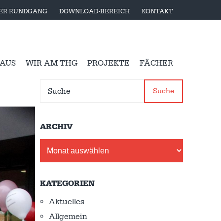
LER RUNDGANG
DOWNLOAD-BEREICH
KONTAKT
 AUS
WIR AM THG
PROJEKTE
FÄCHER
Suche
ARCHIV
Archiv
KATEGORIEN
Aktuelles
Allgemein