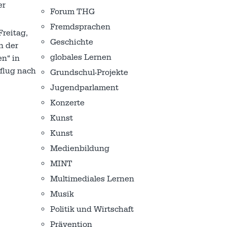
er
Forum THG
Fremdsprachen
reitag,
Geschichte
n der
globales Lernen
n“ in
hflug nach
Grundschul-Projekte
Jugendparlament
Konzerte
Kunst
Kunst
Medienbildung
MINT
Multimediales Lernen
Musik
Politik und Wirtschaft
Prävention