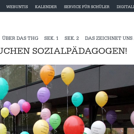
WEBUNTIS
KALENDER
SERVICE FÜR SCHÜLER
DIGITA
ÜBER DAS THG
SEK. 1
SEK. 2
DAS ZEICHNET UNS
UCHEN SOZIALPÄDAGOGEN!