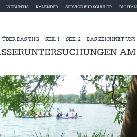
WEBUNTIS
KALENDER
SERVICE FÜR SCHÜLER
DIGITA
ÜBER DAS THG
SEK. 1
SEK. 2
DAS ZEICHNET UNS
ASSERUNTERSUCHUNGEN AM G