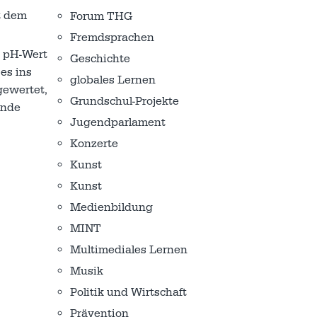
t dem
Forum THG
Fremdsprachen
, pH-Wert
Geschichte
es ins
globales Lernen
gewertet,
Grundschul-Projekte
ende
Jugendparlament
Konzerte
Kunst
Kunst
Medienbildung
MINT
Multimediales Lernen
Musik
Politik und Wirtschaft
Prävention