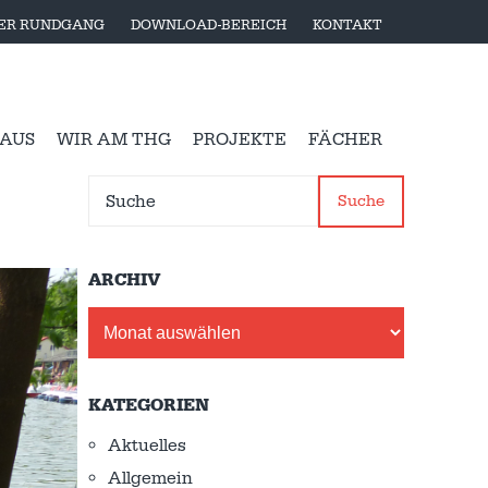
LER RUNDGANG
DOWNLOAD-BEREICH
KONTAKT
 AUS
WIR AM THG
PROJEKTE
FÄCHER
Suche
ARCHIV
Archiv
KATEGORIEN
Aktuelles
Allgemein