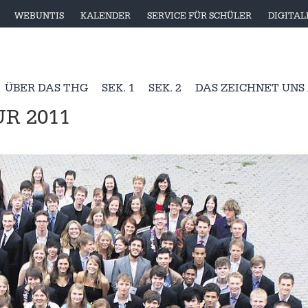
WEBUNTIS
KALENDER
SERVICE FÜR SCHÜLER
DIGITA
ÜBER DAS THG
SEK. 1
SEK. 2
DAS ZEICHNET UNS
R 2011