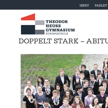
ISERV
PADLET
DOPPELT STARK – ABITU