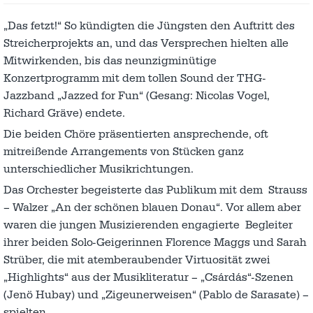
„Das fetzt!“ So kündigten die Jüngsten den Auftritt des
Streicher­projekts an, und das Versprechen hielten alle
Mitwirkenden, bis das neunzigminütige
Konzertprogramm mit dem tollen Sound der THG-
Jazzband „Jazzed for Fun“ (Gesang: Nicolas Vogel,
Richard Gräve) endete.
Die beiden Chöre präsentierten ansprechende, oft
mitreißende Ar­rangements von Stücken ganz
unterschiedlicher Musikrichtun­gen.
Das Orchester begeisterte das Publikum mit dem Strauss
– Walzer „An der schönen blauen Donau“. Vor allem aber
waren die jun­gen Musizierenden engagierte Begleiter
ihrer beiden Solo-Geige­rinnen Florence Maggs und Sarah
Strüber, die mit atemberaubender Virtuo­sität zwei
„Highlights“ aus der Musikliteratur – „Csárdás“-Szenen
(Jenö Hubay) und „Zigeunerweisen“ (Pablo de Sarasate) –
spiel­ten.