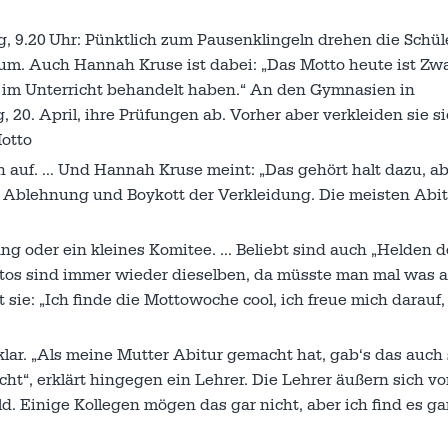
9.20 Uhr: Pünktlich zum Pausenklingeln drehen die Schüle
m. Auch Hannah Kruse ist dabei: „Das Motto heute ist Zw
r im Unterricht behandelt haben.“ An den Gymnasien in
20. April, ihre Prüfungen ab. Vorher aber verkleiden sie s
otto
h auf. … Und Hannah Kruse meint: „Das gehört halt dazu, ab
e Ablehnung und Boykott der Verkleidung. Die meisten Abi
 oder ein kleines Komitee. … Beliebt sind auch „Helden d
Mottos sind immer wieder dieselben, da müsste man mal was 
 sie: „Ich finde die Mottowoche cool, ich freue mich darauf, 
 klar. „Als meine Mutter Abitur gemacht hat, gab‘s das auch
cht“, erklärt hingegen ein Lehrer. Die Lehrer äußern sich vo
ld. Einige Kollegen mögen das gar nicht, aber ich find es ga