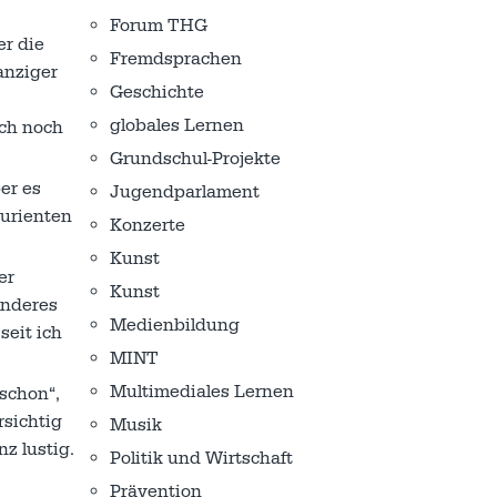
Forum THG
r die
Fremdsprachen
anziger
Geschichte
globales Lernen
ich noch
Grundschul-Projekte
er es
Jugendparlament
turienten
Konzerte
Kunst
er
Kunst
anderes
Medienbildung
seit ich
MINT
Multimediales Lernen
 schon“,
rsichtig
Musik
nz lustig.
Politik und Wirtschaft
Prävention