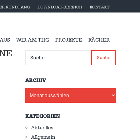
LER RUNDGANG
DOWNLOAD-BEREICH
KONTAKT
 AUS
WIR AM THG
PROJEKTE
FÄCHER
INE
Suche
ARCHIV
Archiv
KATEGORIEN
Aktuelles
Allgemein