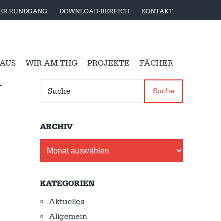
LER RUNDGANG
DOWNLOAD-BEREICH
KONTAKT
 AUS
WIR AM THG
PROJEKTE
FÄCHER
–
Suche
ARCHIV
Archiv
KATEGORIEN
Aktuelles
Allgemein