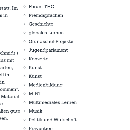
Forum THG
tatt. Im
s in
Fremdsprachen
Geschichte
globales Lernen
Grundschul-Projekte
Jugendparlament
Schmidt )
Konzerte
mus mit
ärten,
Kunst
il in
Kunst
in
Medienbildung
enommen".
MINT
 Material
Multimediales Lernen
ie
lien gute
Musik
zen.
Politik und Wirtschaft
Prävention