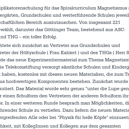
tiplikatorenschulung für das Spiralcurriculum Magnetismus s
rgärten, Grundschulen und weiterführende Schulen jeweil
chaftlichen Bereich auszutauschen. Von insgesamt 221
wählt, darunter das Göttinger Team, bestehend aus ASC-
nd THG – ein toller Erfolg.
chtete sich zunächst an Vertreter aus Grundschulen und
ter der Höltyschule ( Frau Kahlert ) und des THGs ( Herr 
wurde das neue Experimentiermaterial zum Thema Magnetis
Die Telekomstiftung versorgt sämtliche Schulen und Kinderg
t haben, kostenlos mit diesen neuen Materialien, die zum Te
 aus hochwertigen Komponenten bestehen. Zunächst wurde 
kutiert. Das Material wurde sehr genau "unter die Lupe g
er einen Schulform den Vertretern der anderen Schulform ihr
. In einer weiteren Runde besprach man Möglichkeiten, d
ender Schule zu vertiefen. Dazu liefern die neuen Materia
greifenden AGs oder bei "Physik für helle Köpfe" einzuset
ichkeit, mit KollegInnen und Kollegen aus dem gesamten