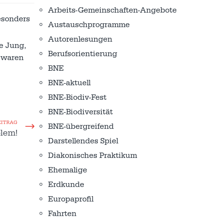
Arbeits-Gemeinschaften-Angebote
esonders
Austausch­programme
Autorenlesungen
e Jung,
Berufsorientierung
 waren
BNE
BNE-aktuell
BNE-Biodiv-Fest
BNE-Biodiversität
EITRAG
BNE-übergreifend
blem!
Darstellendes Spiel
Diakonisches Praktikum
Ehemalige
Erdkunde
Europaprofil
Fahrten