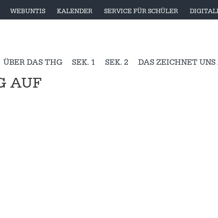
WEBUNTIS
KALENDER
SERVICE FÜR SCHÜLER
DIGITA
ÜBER DAS THG
SEK. 1
SEK. 2
DAS ZEICHNET UNS
G AUF