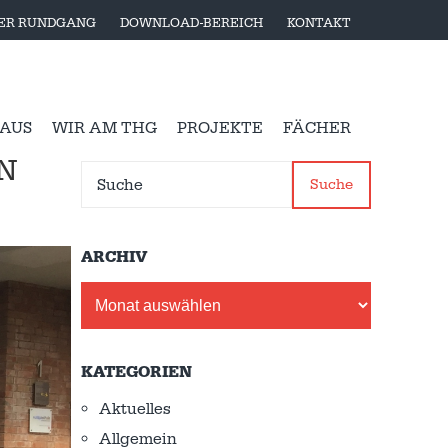
LER RUNDGANG
DOWNLOAD-BEREICH
KONTAKT
 AUS
WIR AM THG
PROJEKTE
FÄCHER
N
Suche
ARCHIV
Archiv
KATEGORIEN
Aktuelles
Allgemein