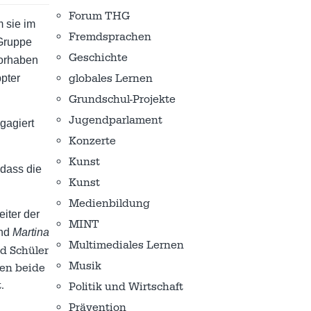
Forum THG
 sie im
Fremdsprachen
-Gruppe
Geschichte
Vorhaben
globales Lernen
ppter
Grundschul-Projekte
Jugendparlament
gagiert
Konzerte
Kunst
 dass die
Kunst
Medienbildung
iter der
MINT
nd
Martina
Multimediales Lernen
d Schüler
Musik
ten beide
.
Politik und Wirtschaft
Prävention