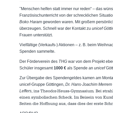
"Menschen helfen statt immer nur reden“ – das wün
Französischunterricht von der schrecklichen Situatio
Boko Haram
geworden waren. Mit großem persönlic
überzeugen. Schnell war der Kontakt zu
unicef Gött
Frauen unterstützt.
Vielfältige (Verkaufs-) Aktionen – z. B. beim Weihn
Spenden sammelte.
Der Förderverein des
THG
war von dem Projekt ebenf
Schüler insgesamt
1000 €
als Spende an
unicef
Gött
Zur Übergabe des Spendengeldes kamen am Montag, d
unicef-Gruppe Göttingen,
Dr.
Hans-Joachim
Merrem
, ins Theodor-Heuss-Gymnasium
.
Bei stra
Leffers
einen symbolischen Scheck. Im Beisein von Kursle
Seiten die Hoffnung aus, dass dies der erste Sc