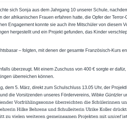
schte sich Sonja aus dem Jahrgang 10 unserer Schule, nachdem
n der afrikanischen Frauen erfahren hatte, die Opfer der Terror
hen Engagement konnte sie auch ihre Mitschüler von diesem 
ingen
hergestellt und ein Projekt gefunden, das Kinder verschle
achtsbasar – folgten, mit denen der gesamte Französisch-Kurs en
alls überzeugt. Mit einem Zuschuss von 400 € sorgte er dafür,
ingen überreichen können.
em 5. März, direkt zum Schulschluss 13.05 Uhr, der Projektle
und die Vorsitzenden unseres Fördervereins,
Wibke Güntzler
u
hlender Vorfrühlingssonne überreichten die Schülerinnen un
hrerin Hilke Behrens und Schulleiterin Ulrike Koller drück
hritt zu vielen weiteren gemeinsamen Projekten mit
unicef
ist