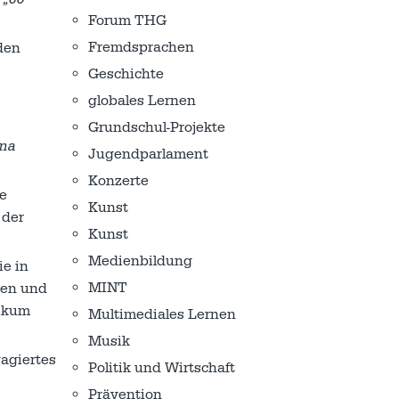
Forum THG
Fremdsprachen
den
Geschichte
globales Lernen
Grundschul-Projekte
na
Jugendparlament
Konzerte
e
Kunst
 der
Kunst
Medienbildung
ie in
MINT
den und
likum
Multimediales Lernen
Musik
gagiertes
Politik und Wirtschaft
Prävention