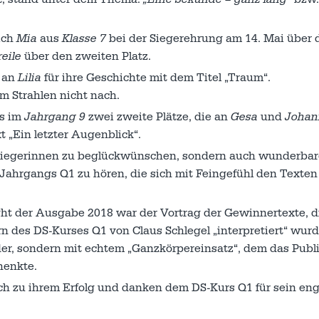
ich
Mia
aus
Klasse 7
bei der Siegerehrung am 14. Mai über 
eile
über den zweiten Platz.
e an
Lilia
für ihre Geschichte mit dem Titel „Traum“.
m Strahlen nicht nach.
es im
Jahrgang 9
zwei zweite Plätze, die an
Gesa
und
Johan
 „Ein letzter Augenblick“.
e Siegerinnen zu beglückwünschen, sondern auch wunderbar
Jahrgangs Q1 zu hören, die sich mit Feingefühl den Texten
ght der Ausgabe 2018 war der Vortrag der Gewinnertexte, d
n des DS-Kurses Q1 von Claus Schlegel „interpretiert“ wur
er, sondern mit echtem „Ganzkörpereinsatz“, dem das Pub
henkte.
ich zu ihrem Erfolg und danken dem DS-Kurs Q1 für sein en