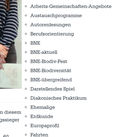
Arbeits-Gemeinschaften-Angebote
Austausch­programme
Autorenlesungen
Berufsorientierung
BNE
BNE-aktuell
BNE-Biodiv-Fest
BNE-Biodiversität
BNE-übergreifend
Darstellendes Spiel
Diakonisches Praktikum
Ehemalige
in diesem
Erdkunde
ngssieger
Europaprofil
Fahrten
.
„60