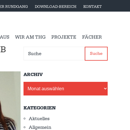
LER RUNDGANG
DOWNLOAD-BEREICH
KONTAKT
 AUS
WIR AM THG
PROJEKTE
FÄCHER
RB
Suche
ARCHIV
Archiv
KATEGORIEN
Aktuelles
Allgemein