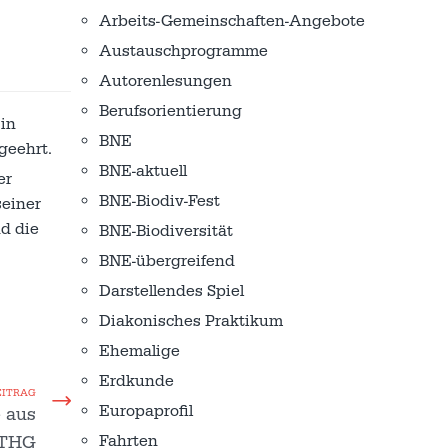
Arbeits-Gemeinschaften-Angebote
Austausch­programme
Autorenlesungen
Berufsorientierung
in
BNE
geehrt.
BNE-aktuell
er
BNE-Biodiv-Fest
seiner
nd die
BNE-Biodiversität
BNE-übergreifend
Darstellendes Spiel
Diakonisches Praktikum
Ehemalige
Erdkunde
EITRAG
Europaprofil
 aus
 THG
Fahrten