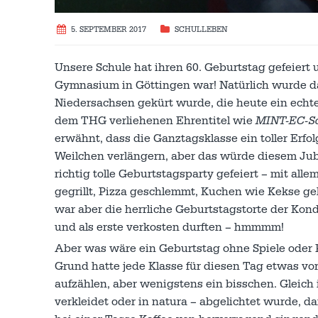
5. SEPTEMBER 2017
SCHULLEBEN
Unsere Schule hat ihren 60. Geburtstag gefeiert 
Gymnasium in Göttingen war! Natürlich wurde da
Niedersachsen gekürt wurde, die heute ein echte
dem THG verliehenen Ehrentitel wie
MINT-EC-S
erwähnt, dass die Ganztagsklasse ein toller Erfo
Weilchen verlängern, aber das würde diesem Jubi
richtig tolle Geburtstagsparty gefeiert – mit a
gegrillt, Pizza geschlemmt, Kuchen wie Kekse gek
war aber die herrliche Geburtstagstorte der Kon
und als erste verkosten durften – hmmmm!
Aber was wäre ein Geburtstag ohne Spiele oder 
Grund hatte jede Klasse für diesen Tag etwas vor
aufzählen, aber wenigstens ein bisschen. Gleich
verkleidet oder in natura – abgelichtet wurde, d