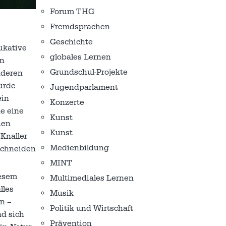
Forum THG
Fremdsprachen
Geschichte
ukative
globales Lernen
n
Grundschul-Projekte
nderen
urde
Jugendparlament
ein
Konzerte
de eine
Kunst
hen
Kunst
 Knaller
Medienbildung
nschneiden
MINT
iesem
Multimediales Lernen
lles
Musik
n –
Politik und Wirtschaft
d sich
Prävention