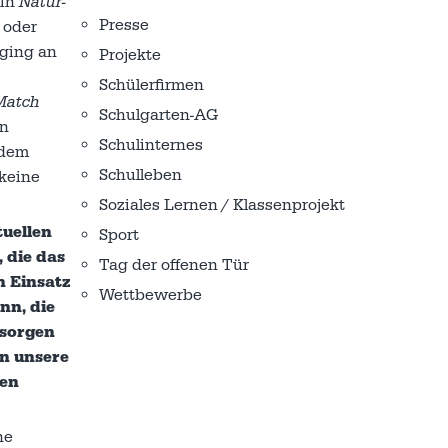
ein
Natur-
Presse
 oder
 ging an
Projekte
Schülerfirmen
 Match
Schulgarten-AG
en
Schulinternes
 dem
Schulleben
keine
Soziales Lernen / Klassenprojekt
tuellen
Sport
 die das
Tag der offenen Tür
n Einsatz
Wettbewerbe
nn, die
esorgen
an unsere
ten
ne