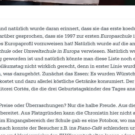
und natürlich wurde daran erinnert, dass sie das erste koed
rüber gesprochen, dass sie 1997 zur ersten
Europaschule
i
s Europaprofil vorzuweisen hat! Natürlich wurde auf die a
chule
oder
Umweltschule in Europa
verwiesen. Natürlich w
lg geworden ist und natürlich könnte man diese Liste noch 
läumstag nicht wirklich gerecht, denn in erster Linie wur
llem, was dazugehört. Zunächst das Essen: Es wurden Würstc
ostet und dazu allerlei köstliche Getränke konsumiert. Der
ditorei Cortés, die die drei Geburtstagskinder des Tages a
Preise oder Überraschungen? Nur die halbe Freude. Aus d
bereitet. Aus Platzgründen kann die Chronistin hier nicht a
 im Eingangsbereich der Schule gab es eine Fotobox, wo ma
anach konnte der Besucher z.B. ins
Piano-Café
schlendern un