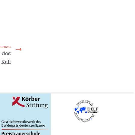
EITRAG
 des
Kali