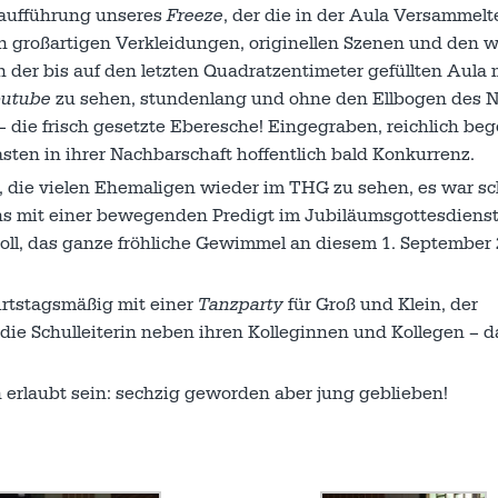
raufführung unseres
Freeze
, der die in der Aula Versammel
den großartigen Verkleidungen, originellen Szenen und den w
in der bis auf den letzten Quadratzentimeter gefüllten Aula
outube
zu sehen, stundenlang und ohne den Ellbogen des 
– die frisch gesetzte Eberesche! Eingegraben, reichlich be
ten in ihrer Nachbarschaft hoffentlich bald Konkurrenz.
, die vielen Ehemaligen wieder im THG zu sehen, es war s
ns mit einer bewegenden Predigt im Jubiläumsgottesdienst
oll, das ganze fröhliche Gewimmel an diesem 1. September 
urtstagsmäßig mit einer
Tanzparty
für Groß und Klein, der
d die Schulleiterin neben ihren Kolleginnen und Kollegen – 
 erlaubt sein: sechzig geworden aber jung geblieben!