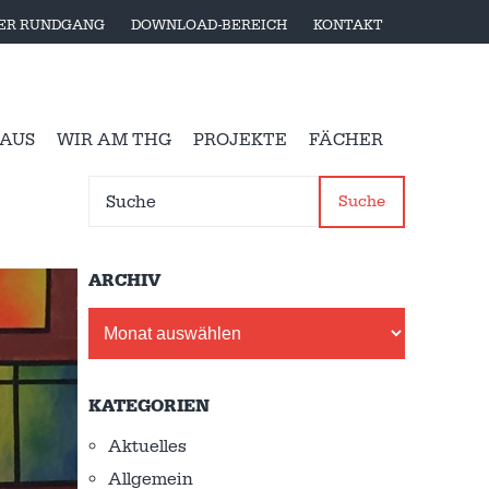
LER RUNDGANG
DOWNLOAD-BEREICH
KONTAKT
 AUS
WIR AM THG
PROJEKTE
FÄCHER
Suche
ARCHIV
Archiv
KATEGORIEN
Aktuelles
Allgemein