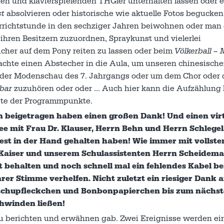
den und klavierspielenden THGler unterhalten lassen oder 
st
absolvieren oder historische wie aktuelle Fotos begucken
rrichtstunde in den sechziger Jahren beiwohnen oder man
s ihren Besitzern zuzuordnen, Spraykunst und vielerlei
ucher auf dem Pony reiten zu lassen oder beim
Völkerball –
achte einen Abstecher in die Aula, um unseren chinesisch
 der Modenschau des 7. Jahrgangs oder um dem Chor oder
hbar
zuzuhören oder oder … Auch hier kann die Aufzählung 
iste der Programmpunkte.
gen beigetragen haben einen großen Dank! Und einen vir
e mit Frau Dr. Klauser, Herrn Behn und Herrn Schlegel,
est in der Hand gehalten haben! Wie immer mit vollste
Kaiser und unserem Schulassistenten Herrn Scheidema
 behalten und noch schnell mal ein fehlendes Kabel b
er Stimme verhelfen. Nicht zuletzt ein riesiger Dank 
Ketchupfleckchen und Bonbonpapierchen bis zum nächs
hwinden ließen!
 zu berichten und erwähnen gab. Zwei Ereignisse werden ei