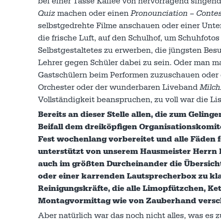
bei einer Tasse Kaffee von hervorragend singen
Quiz
machen oder einen
Pronounciation – Conte
selbstgedrehte Filme anschauen oder einer Unte
die frische Luft, auf den Schulhof, um Schuhfoto
Selbstgestaltetes zu erwerben, die jüngsten Bes
Lehrer gegen Schüler dabei zu sein. Oder man m
Gastschülern beim Performen zuzuschauen oder
Orchester oder der wunderbaren Liveband
Milc
Vollständigkeit beanspruchen, zu voll war die L
Bereits an dieser Stelle allen, die zum Gelin
Beifall dem dreiköpfigen Organisationskomite
Fest wochenlang vorbereitet und alle Fäden f
unterstützt von unserem Hausmeister Herrn 
auch im größten Durcheinander die Übersicht
oder einer karrenden Lautsprecherbox zu klar
Reinigungskräfte, die alle Limopfützchen, 
Montagvormittag wie von Zauberhand versc
Aber natürlich war das noch nicht alles, was es