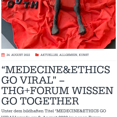
24. AUGUST 2022
AKTUELLES
,
ALLGEMEIN
,
KUNST
“MEDECINE&ETHICS
GO VIRAL” –
THG+FORUM WISSEN
GO TOGETHER
Unter dem bildhaften Titel “MEDECINE&ETHICS GO