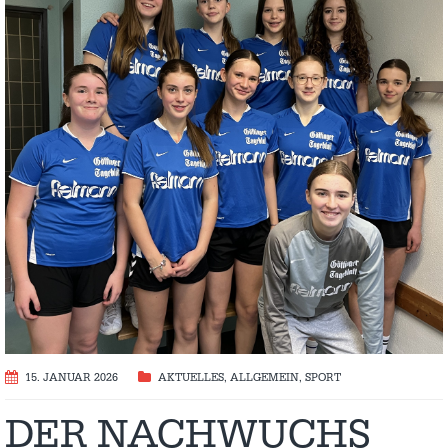
15. JANUAR 2026
AKTUELLES
,
ALLGEMEIN
,
SPORT
DER NACHWUCHS