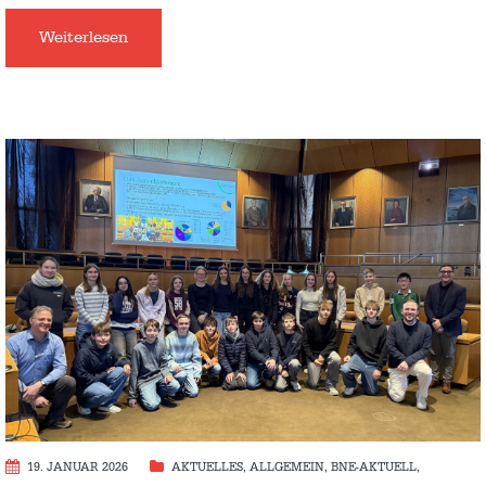
Weiterlesen
19. JANUAR 2026
AKTUELLES
,
ALLGEMEIN
,
BNE-AKTUELL
,