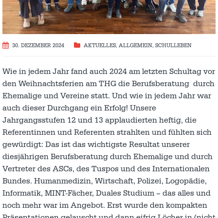
30. DEZEMBER 2024
AKTUELLES
,
ALLGEMEIN
,
SCHULLEBEN
Wie in jedem Jahr fand auch 2024 am letzten Schultag vor
den Weihnachtsferien am THG die Berufsberatung durch
Ehemalige und Vereine statt. Und wie in jedem Jahr war
auch dieser Durchgang ein Erfolg! Unsere
Jahrgangsstufen 12 und 13 applaudierten heftig, die
Referentinnen und Referenten strahlten und fühlten sich
gewürdigt: Das ist das wichtigste Resultat unserer
diesjährigen Berufsberatung durch Ehemalige und durch
Vertreter des ASCs, des Tuspos und des Internationalen
Bundes. Humanmedizin, Wirtschaft, Polizei, Logopädie,
Informatik, MINT-Fächer, Duales Studium – das alles und
noch mehr war im Angebot. Erst wurde den kompakten
Präsentationen gelauscht und dann eifrig Löcher in (nicht