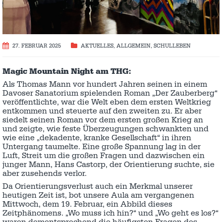
27. FEBRUAR 2025
AKTUELLES
,
ALLGEMEIN
,
SCHULLEBEN
Magic Mountain Night am THG:
Als Thomas Mann vor hundert Jahren seinen in einem
Davoser Sanatorium spielenden Roman „Der Zauberberg“
veröffentlichte, war die Welt eben dem ersten Weltkrieg
entkommen und steuerte auf den zweiten zu. Er aber
siedelt seinen Roman vor dem ersten großen Krieg an
und zeigte, wie feste Überzeugungen schwankten und
wie eine „dekadente, kranke Gesellschaft“ in ihren
Untergang taumelte. Eine große Spannung lag in der
Luft, Streit um die großen Fragen und dazwischen ein
junger Mann, Hans Castorp, der Orientierung suchte, sie
aber zusehends verlor.
Da Orientierungsverlust auch ein Merkmal unserer
heutigen Zeit ist, bot unsere Aula am vergangenen
Mittwoch, dem 19. Februar, ein Abbild dieses
Zeitphänomens. „Wo muss ich hin?“ und „Wo geht es los?“