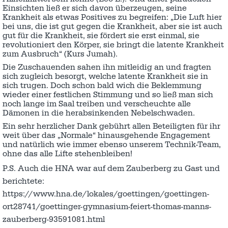
Einsichten ließ er sich davon überzeugen, seine
Krankheit als etwas Positives zu begreifen: „Die Luft hier
bei uns, die ist gut gegen die Krankheit, aber sie ist auch
gut für die Krankheit, sie fördert sie erst einmal, sie
revolutioniert den Körper, sie bringt die latente Krankheit
zum Ausbruch“ (Kurs Jumah).
Die Zuschauenden sahen ihn mitleidig an und fragten
sich zugleich besorgt, welche latente Krankheit sie in
sich trugen. Doch schon bald wich die Beklemmung
wieder einer festlichen Stimmung und so ließ man sich
noch lange im Saal treiben und verscheuchte alle
Dämonen in die herabsinkenden Nebelschwaden.
Ein sehr herzlicher Dank gebührt allen Beteiligten für ihr
weit über das „Normale“ hinausgehende Engagement
und natürlich wie immer ebenso unserem Technik-Team,
ohne das alle Lifte stehenbleiben!
P.S. Auch die HNA war auf dem Zauberberg zu Gast und
berichtete:
https://www.hna.de/lokales/goettingen/goettingen-
ort28741/goettinger-gymnasium-feiert-thomas-manns-
zauberberg-93591081.html