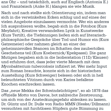
ans Ohr – und tatsächlich, auch auf Englisch (Antonia E.)
und Französisch (Anke H.) klangen sie wie Musik.
Nach und nach stellte sich Orientierung ein, indem man
sich in die verwinkelten Ecken schlug und auf eines der
vielen Angebote einzulassen vermochte. Wer ein anderes
Ich ausprobieren wollte, begab sich in die Fotobox (Kurs
Meyfahrt), Kreative verwandelten Lyrik in Kunstwerke
(Kurs Tertilt), die Tiefsinnigen ließen sich auf literarisch-
philosophische Gespräche über Tod und Humor ein (Kurs
Gatzemeier) oder nahmen gleich an einer der
geheimnisvollen Séancen im Schatten des zaubertollen
Geschehens teil (Kurs Koebernick/Kpekpassi). Die ganz
Mutigen begaben sich in die Isolierstation (11D/Klauser)
und erfuhren dort, dass jeder vierte Mensch mit dem
Mycobakterium tubercolosis
infiziert ist. Wer mehr Input
zum Roman brauchte, konnte sich in der historischen
Ausstellung (Kurs Schweiger) belesen oder sich in hell
beleuchteten Vitrinen durch von Karies befallene
Knochen erschrecken lassen.
Das „neue Mekka der Schwindsüchtigen“, so ab 1878 das
oﬃzielle Motto von Davos, bot zahlreiche Zerstreuung,
um sich von der Ansteckungsgefahr ablenken zu lassen.
Dr. Güntz und Dr. Dulle von Radio MMN (Heske/Dillmann)
versuchten mit furchtlosen Hüpfern gute Stimmung zu