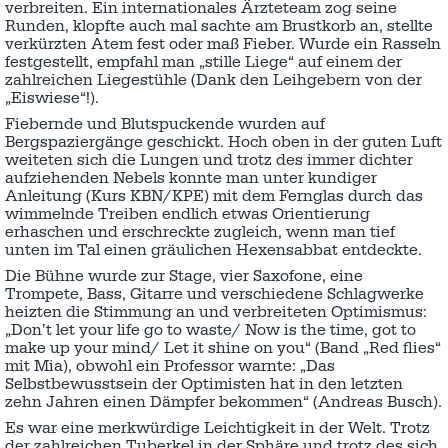
verbreiten. Ein internationales Ärzteteam zog seine
Runden, klopfte auch mal sachte am Brustkorb an, stellte
verkürzten Atem fest oder maß Fieber. Wurde ein Rasseln
festgestellt, empfahl man „stille Liege“ auf einem der
zahlreichen Liegestühle (Dank den Leihgebern von der
„Eiswiese“!).
Fiebernde und Blutspuckende wurden auf
Bergspaziergänge geschickt. Hoch oben in der guten Luft
weiteten sich die Lungen und trotz des immer dichter
aufziehenden Nebels konnte man unter kundiger
Anleitung (Kurs KBN/KPE) mit dem Fernglas durch das
wimmelnde Treiben endlich etwas Orientierung
erhaschen und erschreckte zugleich, wenn man tief
unten im Tal einen gräulichen Hexensabbat entdeckte.
Die Bühne wurde zur Stage, vier Saxofone, eine
Trompete, Bass, Gitarre und verschiedene Schlagwerke
heizten die Stimmung an und verbreiteten Optimismus:
„Don’t let your life go to waste/ Now is the time, got to
make up your mind/ Let it shine on you“ (Band „Red flies“
mit Mia), obwohl ein Professor warnte: „Das
Selbstbewusstsein der Optimisten hat in den letzten
zehn Jahren einen Dämpfer bekommen“ (Andreas Busch).
Es war eine merkwürdige Leichtigkeit in der Welt. Trotz
der zahlreichen Tuberkel in der Sphäre und trotz des sich