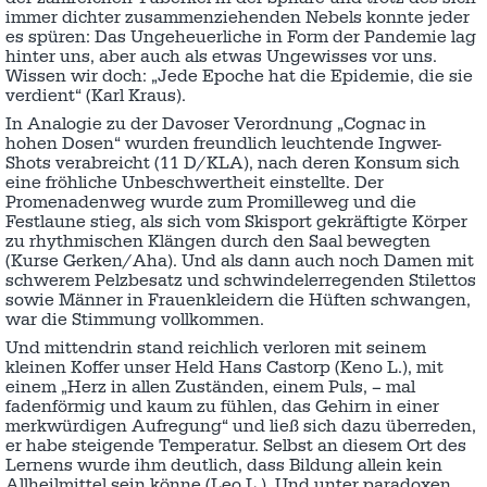
immer dichter zusammenziehenden Nebels konnte jeder
es spüren: Das Ungeheuerliche in Form der Pandemie lag
hinter uns, aber auch als etwas Ungewisses vor uns.
Wissen wir doch: „Jede Epoche hat die Epidemie, die sie
verdient“ (Karl Kraus).
In Analogie zu der Davoser Verordnung „Cognac in
hohen Dosen“ wurden freundlich leuchtende Ingwer-
Shots verabreicht (11 D/KLA), nach deren Konsum sich
eine fröhliche Unbeschwertheit einstellte. Der
Promenadenweg wurde zum Promilleweg und die
Festlaune stieg, als sich vom Skisport gekräftigte Körper
zu rhythmischen Klängen durch den Saal bewegten
(Kurse Gerken/Aha). Und als dann auch noch Damen mit
schwerem Pelzbesatz und schwindelerregenden Stilettos
sowie Männer in Frauenkleidern die Hüften schwangen,
war die Stimmung vollkommen.
Und mittendrin stand reichlich verloren mit seinem
kleinen Koffer unser Held Hans Castorp (Keno L.), mit
einem „Herz in allen Zuständen, einem Puls, – mal
fadenförmig und kaum zu fühlen, das Gehirn in einer
merkwürdigen Aufregung“ und ließ sich dazu überreden,
er habe steigende Temperatur. Selbst an diesem Ort des
Lernens wurde ihm deutlich, dass Bildung allein kein
Allheilmittel sein könne (Leo L.). Und unter paradoxen