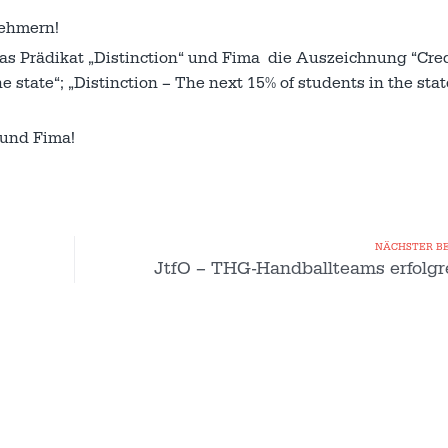
nehmern!
das Prädikat „Distinction“ und Fima die Auszeichnung “Cred
e state“; „Distinction – The next 15% of students in the stat
a und Fima!
NÄCHSTER B
JtfO – THG-Handballteams erfolgr