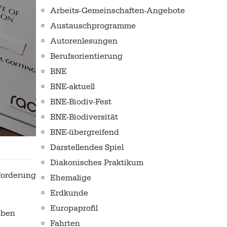
Arbeits-Gemeinschaften-Angebote
Austausch­programme
Autorenlesungen
Berufsorientierung
BNE
BNE-aktuell
BNE-Biodiv-Fest
BNE-Biodiversität
BNE-übergreifend
Darstellendes Spiel
Diakonisches Praktikum
forderung
Ehemalige
Erdkunde
Europaprofil
eben
Fahrten