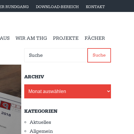
LER RUNDGANG
DOWNLOAD-BEREICH
KONTAKT
 AUS
WIR AM THG
PROJEKTE
FÄCHER
Suche
ARCHIV
Archiv
KATEGORIEN
Aktuelles
Allgemein