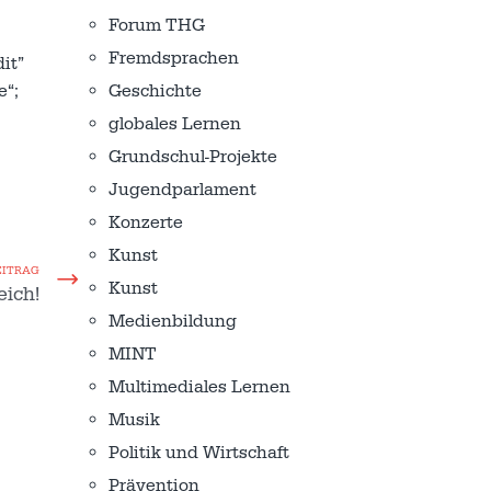
Forum THG
Fremdsprachen
it”
Geschichte
e“;
globales Lernen
Grundschul-Projekte
Jugendparlament
Konzerte
Kunst
EITRAG
Kunst
eich!
Medienbildung
MINT
Multimediales Lernen
Musik
Politik und Wirtschaft
Prävention