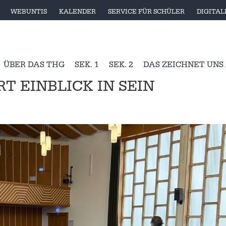
WEBUNTIS
KALENDER
SERVICE FÜR SCHÜLER
DIGITA
ÜBER DAS THG
SEK. 1
SEK. 2
DAS ZEICHNET UNS
 EINBLICK IN SEIN