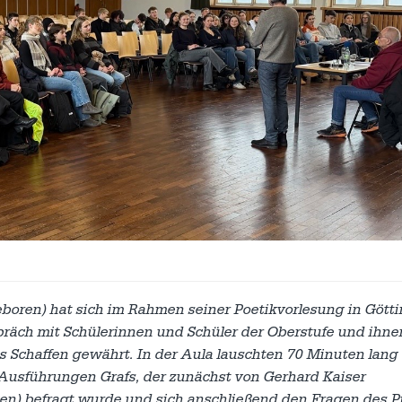
boren) hat sich im Rahmen seiner Poetikvorlesung in Gött
präch mit Schülerinnen und Schüler der Oberstufe und ihne
es Schaffen gewährt. In der Aula lauschten 70 Minuten lang 
usführungen Grafs, der zunächst von Gerhard Kaiser
ngen) befragt wurde und sich anschließend den Fragen des 