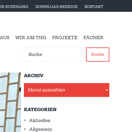
LER RUNDGANG
DOWNLOAD-BEREICH
KONTAKT
 AUS
WIR AM THG
PROJEKTE
FÄCHER
Suche
ARCHIV
Archiv
KATEGORIEN
Aktuelles
Allgemein