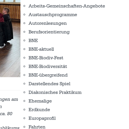
Arbeits-Gemeinschaften-Angebote
Austausch­programme
Autorenlesungen
Berufsorientierung
BNE
BNE-aktuell
BNE-Biodiv-Fest
BNE-Biodiversität
BNE-übergreifend
Darstellendes Spiel
Diakonisches Praktikum
ingen am
Ehemalige
n
Erdkunde
ca. 80
Europaprofil
Fahrten
Publikums