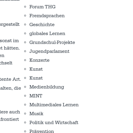
Forum THG
Fremdsprachen
rgestellt
Geschichte
globales Lernen
 sonst im
Grundschul-Projekte
t hätten.
Jugendparlament
en
Konzerte
chselt
Kunst
Kunst
tente Art.
Medienbildung
alten, die
MINT
Multimediales Lernen
dere auch
Musik
frontiert
Politik und Wirtschaft
Prävention