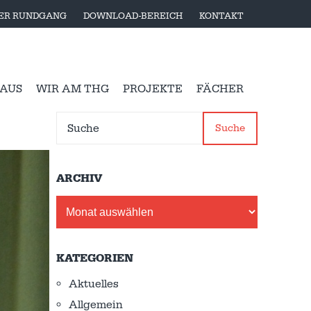
LER RUNDGANG
DOWNLOAD-BEREICH
KONTAKT
 AUS
WIR AM THG
PROJEKTE
FÄCHER
Suche
ARCHIV
Archiv
KATEGORIEN
Aktuelles
Allgemein