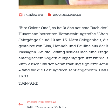
17. MÄRZ 2016
AUTORENLESUNGEN
"Fire Colour One", so heißt das neueste Buch de
Husemann betreuten Veranstaltungsreihe
"Lite
Jahrgänge 9 und 10 am 15. März Gelegenheit, die 
gestaltet von Lisa, Hannah und Paulina aus der K
Passagen. An die Lesung schloss sich eine Frag
anfänglichem Zögern ausgiebig genutzt wurde, 
Zum Abschluss der Veranstaltung signierte Jen
– fand sie die Lesung doch sehr angenehm. Das b
16.3.!
TMN/ARD
VORHERIGER BEITRAG
Mit Deo zum Erfolg