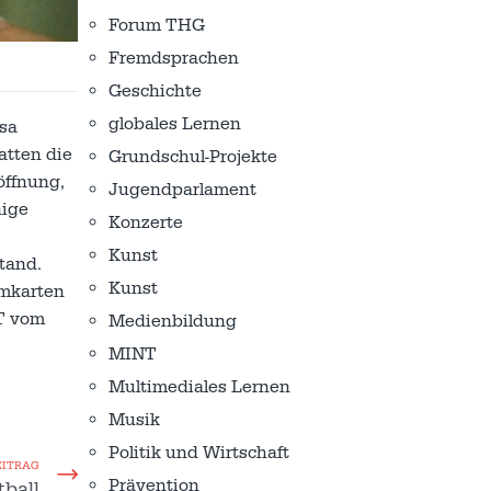
Forum THG
Fremdsprachen
Geschichte
globales Lernen
esa
atten die
Grundschul-Projekte
öffnung,
Jugendparlament
nige
Konzerte
Kunst
tand.
Kunst
mmkarten
GT vom
Medienbildung
MINT
Multimediales Lernen
Musik
Politik und Wirtschaft
EITRAG
Prävention
ball