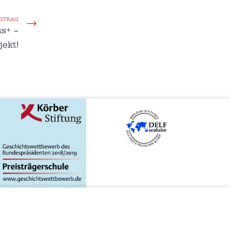
EITRAG
us+ –
jekt!