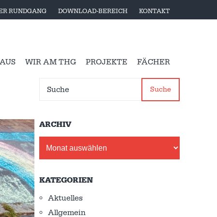
LER RUNDGANG
DOWNLOAD-BEREICH
KONTAKT
 AUS
WIR AM THG
PROJEKTE
FÄCHER
Suche
ARCHIV
Archiv
KATEGORIEN
Aktuelles
Allgemein