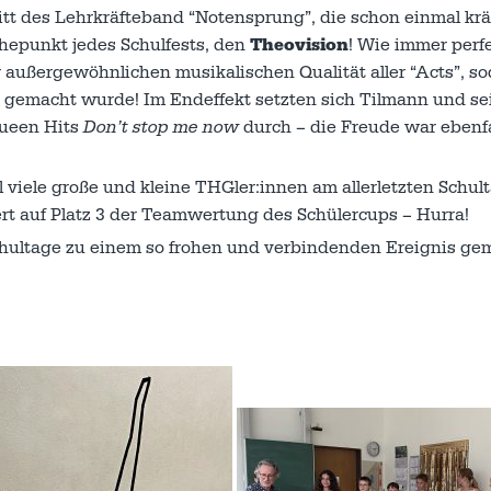
tt des Lehrkräfteband “Notensprung”, die schon einmal krä
öhepunkt jedes Schulfests, den
Theovision
! Wie immer perf
r außergewöhnlichen musikalischen Qualität aller “Acts”, so
 gemacht wurde! Im Endeffekt setzten sich Tilmann und s
Queen Hits
Don’t stop me now
durch – die Freude war ebenfa
 viele große und kleine THGler:innen am allerletzten Schul
rt auf Platz 3 der Teamwertung des Schülercups – Hurra!
 Schultage zu einem so frohen und verbindenden Ereignis ge