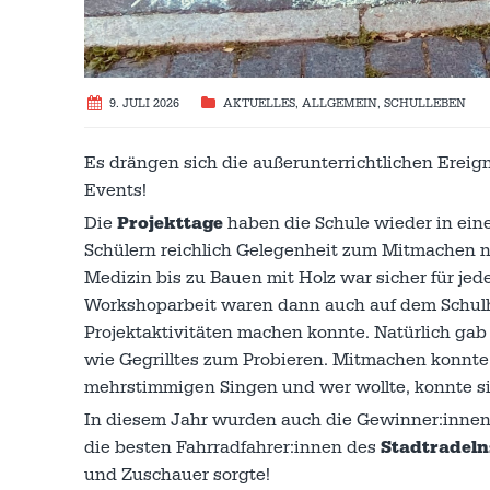
9. JULI 2026
AKTUELLES
,
ALLGEMEIN
,
SCHULLEBEN
Es drängen sich die außerunterrichtlichen Ereig
Events!
Die
Projekttage
haben die Schule wieder in ein
Schülern reichlich Gelegenheit zum Mitmachen n
Medizin bis zu Bauen mit Holz war sicher für je
Workshoparbeit waren dann auch auf dem Schulho
Projektaktivitäten machen konnte. Natürlich ga
wie Gegrilltes zum Probieren. Mitmachen konnte
mehrstimmigen Singen und wer wollte, konnte si
In diesem Jahr wurden auch die Gewinner:inne
die besten Fahrradfahrer:innen des
Stadtradeln
und Zuschauer sorgte!