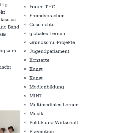
ftig
Forum THG
ekt
Fremdsprachen
dass es
Geschichte
eine Band
globales Lernen
lls
Grundschul-Projekte
tag zum
Jugendparlament
Konzerte
macht
Kunst
Kunst
Medienbildung
MINT
Multimediales Lernen
Musik
Politik und Wirtschaft
Prävention