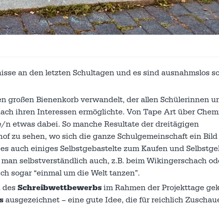
nisse an den letzten Schultagen und es sind ausnahmslos s
en großen Bienenkorb verwandelt, der allen Schülerinnen u
ach ihren Interessen ermöglichte. Von Tape Art über Chemi
de/n etwas dabei. So manche Resultate der dreitägigen
f zu sehen, wo sich die ganze Schulgemeinschaft ein Bild
b es auch einiges Selbstgebastelte zum Kaufen und Selbstg
 man selbstverständlich auch, z.B. beim Wikingerschach od
ch sogar “einmal um die Welt tanzen”.
n des
Schreibwettbewerbs
im Rahmen der Projekttage ge
s
ausgezeichnet – eine gute Idee, die für reichlich Zuscha