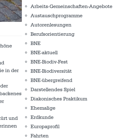
Arbeits-Gemeinschaften-Angebote
Austausch­programme
Autorenlesungen
Berufsorientierung
BNE
chöne
BNE-aktuell
BNE-Biodiv-Fest
nd
e in der
BNE-Biodiversität
BNE-übergreifend
 der
Darstellendes Spiel
ebackenes
Diakonisches Praktikum
er
Ehemalige
Erdkunde
kürt und
uerinnen
Europaprofil
Fahrten