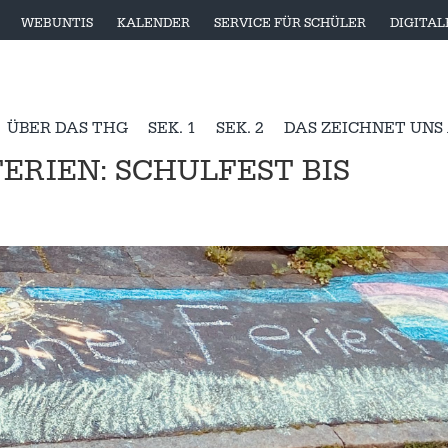
WEBUNTIS
KALENDER
SERVICE FÜR SCHÜLER
DIGITA
ÜBER DAS THG
SEK. 1
SEK. 2
DAS ZEICHNET UNS
FERIEN: SCHULFEST BIS