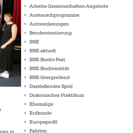
Arbeits-Gemeinschaften-Angebote
Austausch­programme
Autorenlesungen
Berufsorientierung
BNE
BNE-aktuell
BNE-Biodiv-Fest
BNE-Biodiversität
BNE-übergreifend
Darstellendes Spiel
Diakonisches Praktikum
Ehemalige
e
Erdkunde
Europaprofil
Fahrten
rien in