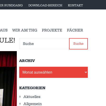
LER RUNDGANG
DOWNLOAD-BEREICH
KONTAKT
 AUS
WIR AM THG
PROJEKTE
FÄCHER
ULE!
Suche
ARCHIV
Archiv
KATEGORIEN
Aktuelles
Allgemein