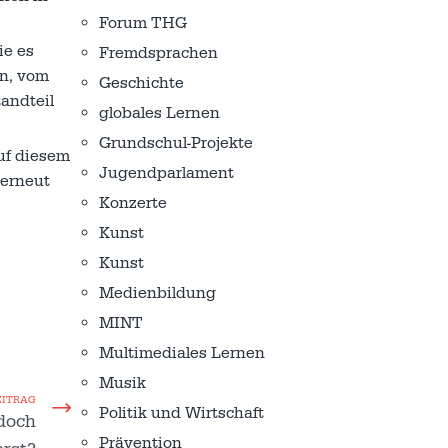
Forum THG
ie es
Fremdsprachen
en, vom
Geschichte
andteil
globales Lernen
Grundschul-Projekte
uf diesem
Jugendparlament
 erneut
Konzerte
Kunst
Kunst
Medienbildung
MINT
Multimediales Lernen
Musik
EITRAG
Politik und Wirtschaft
doch
Prävention