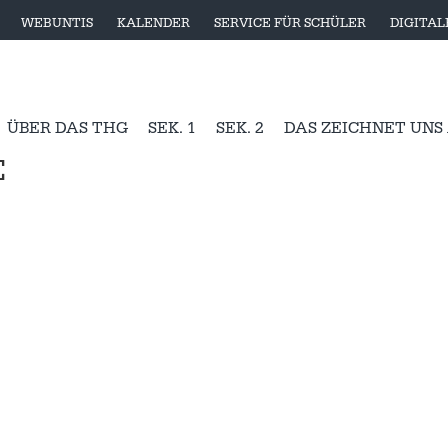
WEBUNTIS
KALENDER
SERVICE FÜR SCHÜLER
DIGITA
ÜBER DAS THG
SEK. 1
SEK. 2
DAS ZEICHNET UNS
E