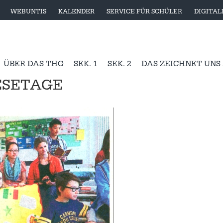
WEBUNTIS
KALENDER
SERVICE FÜR SCHÜLER
DIGITA
ÜBER DAS THG
SEK. 1
SEK. 2
DAS ZEICHNET UNS
ESETAGE