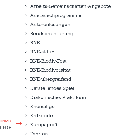
Arbeits-Gemeinschaften-Angebote
Austausch­programme
Autorenlesungen
Berufsorientierung
BNE
BNE-aktuell
BNE-Biodiv-Fest
BNE-Biodiversität
BNE-übergreifend
Darstellendes Spiel
Diakonisches Praktikum
Ehemalige
Erdkunde
EITRAG
Europaprofil
 THG
Fahrten