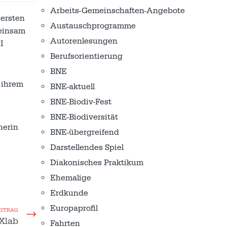
Arbeits-Gemeinschaften-Angebote
ersten
Austausch­programme
einsam
Autorenlesungen
I
Berufsorientierung
BNE
t ihrem
BNE-aktuell
BNE-Biodiv-Fest
BNE-Biodiversität
nerin
BNE-übergreifend
Darstellendes Spiel
Diakonisches Praktikum
Ehemalige
Erdkunde
Europaprofil
EITRAG
Xlab
Fahrten