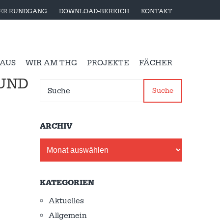
LER RUNDGANG
DOWNLOAD-BEREICH
KONTAKT
 AUS
WIR AM THG
PROJEKTE
FÄCHER
UND
Suche
ARCHIV
Archiv
KATEGORIEN
Aktuelles
Allgemein