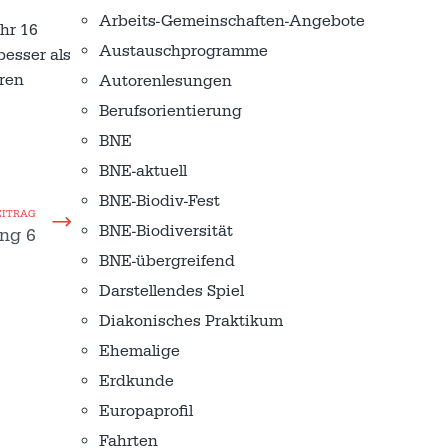
Arbeits-Gemeinschaften-Angebote
hr 16
Austausch­programme
esser als
ren
Autorenlesungen
Berufsorientierung
BNE
BNE-aktuell
BNE-Biodiv-Fest
EITRAG
BNE-Biodiversität
ang 6
BNE-übergreifend
Darstellendes Spiel
Diakonisches Praktikum
Ehemalige
Erdkunde
Europaprofil
Fahrten