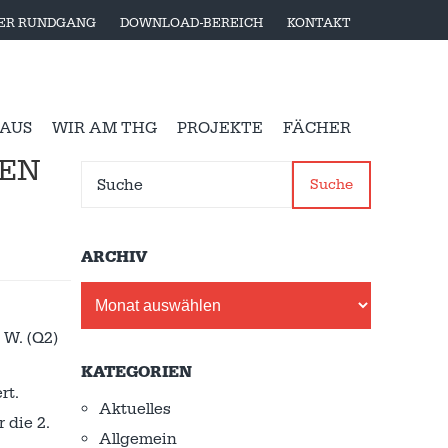
LER RUNDGANG
DOWNLOAD-BEREICH
KONTAKT
 AUS
WIR AM THG
PROJEKTE
FÄCHER
N M
Suche
ARCHIV
Archiv
 W. (Q2)
KATEGORIEN
rt.
Aktuelles
 die 2.
Allgemein