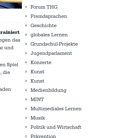
Forum THG
Fremdsprachen
Geschichte
rainiert
globales Lernen
gegen das
Grundschul-Projekte
ar und
Jugendparlament
Konzerte
en Spiel
Kunst
, die
Kunst
raden
Medienbildung
MINT
Multimediales Lernen
Musik
Politik und Wirtschaft
Prävention