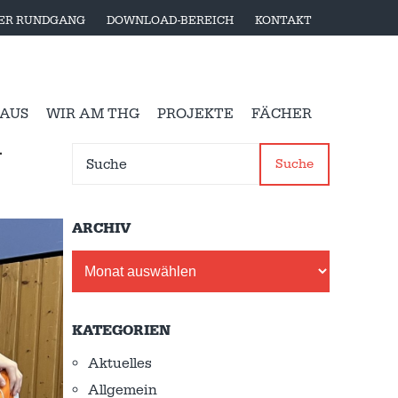
LER RUNDGANG
DOWNLOAD-BEREICH
KONTAKT
 AUS
WIR AM THG
PROJEKTE
FÄCHER
-
Suche
ARCHIV
Archiv
KATEGORIEN
Aktuelles
Allgemein