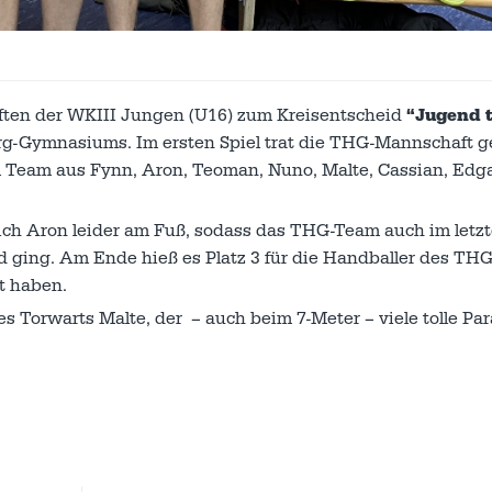
aften der WKIII Jungen (U16) zum Kreisentscheid
“Jugend t
rg-Gymnasiums. Im ersten Spiel trat die THG-Mannschaft 
eam aus Fynn, Aron, Teoman, Nuno, Malte, Cassian, Edg
ich Aron leider am Fuß, sodass das THG-Team auch im letzt
ging. Am Ende hieß es Platz 3 für die Handballer des THG
t haben.
s Torwarts Malte, der – auch beim 7-Meter – viele tolle Pa