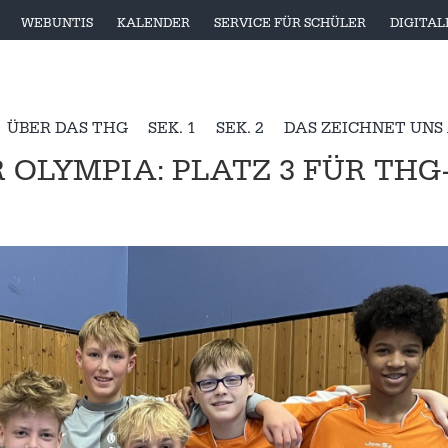
WEBUNTIS
KALENDER
SERVICE FÜR SCHÜLER
DIGITA
ÜBER DAS THG
SEK. 1
SEK. 2
DAS ZEICHNET UNS
 OLYMPIA: PLATZ 3 FÜR THG