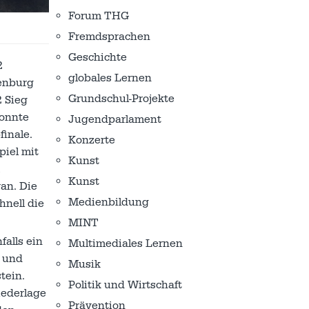
Forum THG
Fremdsprachen
Geschichte
2
globales Lernen
denburg
Grundschul-Projekte
2 Sieg
konnte
Jugendparlament
finale.
Konzerte
piel mit
Kunst
Kunst
an. Die
Medienbildung
hnell die
MINT
falls ein
Multimediales Lernen
) und
Musik
tein.
Politik und Wirtschaft
iederlage
Prävention