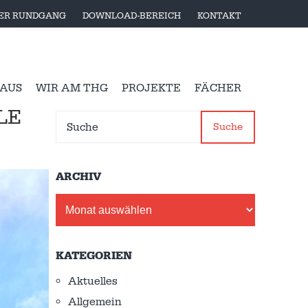
LER RUNDGANG
DOWNLOAD-BEREICH
KONTAKT
 AUS
WIR AM THG
PROJEKTE
FÄCHER
LE
Suche
ARCHIV
Archiv
KATEGORIEN
Aktuelles
Allgemein