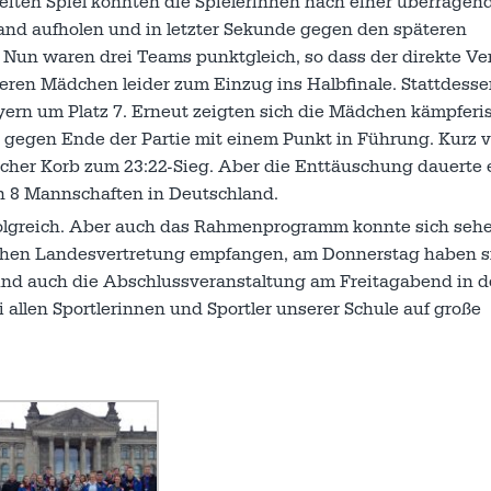
iten Spiel konnten die Spielerinnen nach einer überragen
nd aufholen und in letzter Sekunde gegen den späteren
 Nun waren drei Teams punktgleich, so dass der direkte Ve
seren Mädchen leider zum Einzug ins Halbfinale. Stattdesse
ern um Platz 7. Erneut zeigten sich die Mädchen kämpferi
 gegen Ende der Partie mit einem Punkt in Führung. Kurz v
cher Korb zum 23:22-Sieg. Aber die Enttäuschung dauerte 
en 8 Mannschaften in Deutschland.
erfolgreich. Aber auch das Rahmenprogramm konnte sich sehe
hen Landesvertretung empfangen, am Donnerstag haben si
d auch die Abschlussveranstaltung am Freitagabend in d
 allen Sportlerinnen und Sportler unserer Schule auf große