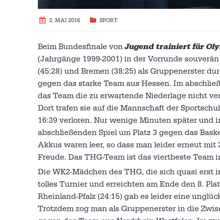
2. MAI 2016
SPORT
Beim Bundesfinale von
Jugend trainiert für Ol
(Jahrgänge 1999-2001) in der Vorrunde souverän 
(45:28) und Bremen (38:25) als Gruppenerster du
gegen das starke Team aus Hessen. Im abschließ
das Team die zu erwartende Niederlage nicht ver
Dort trafen sie auf die Mannschaft der Sportsch
16:39 verloren. Nur wenige Minuten später und i
abschließenden Spiel um Platz 3 gegen das Bas
Akkus waren leer, so dass man leider erneut mit
Freude. Das THG-Team ist das viertbeste Team i
Die WK2-Mädchen des THG, die sich quasi erst in l
tolles Turnier und erreichten am Ende den 8. Pl
Rheinland-Pfalz (24:15) gab es leider eine unglü
Trotzdem zog man als Gruppenerster in die Zwis