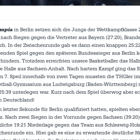
ympia
in Berlin setzen sich die Jungs der Wettkampfklasse 
nach Siegen gegen die Vertreter aus Bayern (27:20), Bran
rch. In der Zwischenrunde gab es dann einen knappen 25:2
enden Spiel gegen den späteren Bundessieger aus Berlin 
hindern. Trotzdem erreichten unsere Basketballer das Halb
ule Halle aus Sachsen-Anhalt. Nach hartem Kampf ging das S
m 7. Speil innerhalb von zwei Tagen mussten die THGler im
ketball-Gymnasium aus Ludwigsburg (Baden-Württemberg) r
 25:39 unterlegen war. Kurz nach dem Spiel überwog aber sc
n Deutschland!
etzter Sekunde für Berlin qualifiziert hatten, spielten eben
atz. Nach zwei Siegen in der Vorrunde gegen Sachsen (39:20
ckliche 19:21 Niederlage gegen das Team aus Schleswig-Hols
chenrunde ein. Hier gab es eine zu erwartende deutliche N