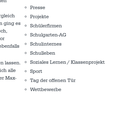
den
Presse
rgleich
Projekte
n ging es
Schülerfirmen
sch,
Schulgarten-AG
or
Schulinternes
ebenfalls
Schulleben
Soziales Lernen / Klassenprojekt
n lassen.
ch alle
Sport
er Max-
Tag der offenen Tür
Wettbewerbe