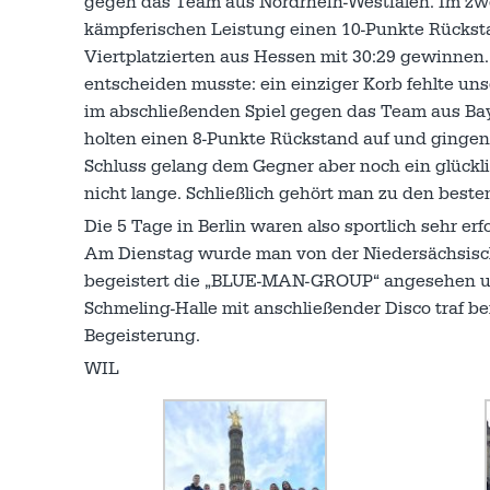
gegen das Team aus Nordrhein-Westfalen. Im zwe
kämpferischen Leistung einen 10-Punkte Rücksta
Viertplatzierten aus Hessen mit 30:29 gewinnen.
entscheiden musste: ein einziger Korb fehlte un
im abschließenden Spiel gegen das Team aus Bay
holten einen 8-Punkte Rückstand auf und gingen
Schluss gelang dem Gegner aber noch ein glückli
nicht lange. Schließlich gehört man zu den best
Die 5 Tage in Berlin waren also sportlich sehr 
Am Dienstag wurde man von der Niedersächsisc
begeistert die „BLUE-MAN-GROUP“ angesehen un
Schmeling-Halle mit anschließender Disco traf bei
Begeisterung.
WIL