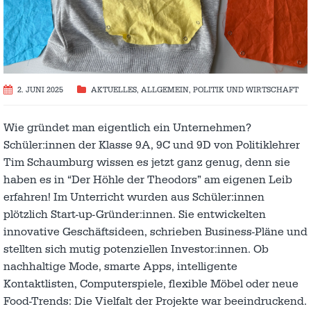
2. JUNI 2025
AKTUELLES
,
ALLGEMEIN
,
POLITIK UND WIRTSCHAFT
Wie gründet man eigentlich ein Unternehmen?
Schüler:innen der Klasse 9A, 9C und 9D von Politiklehrer
Tim Schaumburg wissen es jetzt ganz genug, denn sie
haben es in “Der Höhle der Theodors” am eigenen Leib
erfahren! Im Unterricht wurden aus Schüler:innen
plötzlich Start-up-Gründer:innen. Sie entwickelten
innovative Geschäftsideen, schrieben Business-Pläne und
stellten sich mutig potenziellen Investor:innen. Ob
nachhaltige Mode, smarte Apps, intelligente
Kontaktlisten, Computerspiele, flexible Möbel oder neue
Food-Trends: Die Vielfalt der Projekte war beeindruckend.