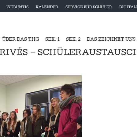
WEBUNTIS
KALENDER
SERVICE FÜR SCHÜLER
DIGITA
ÜBER DAS THG
SEK. 1
SEK. 2
DAS ZEICHNET UNS
RRIVÉS – SCHÜLERAUSTAUSC