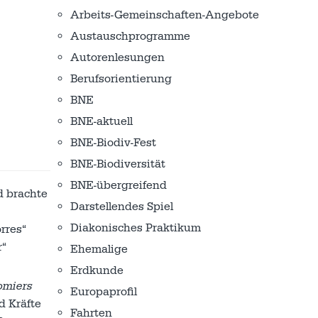
Arbeits-Gemeinschaften-Angebote
Austausch­programme
Autorenlesungen
Berufsorientierung
BNE
BNE-aktuell
BNE-Biodiv-Fest
BNE-Biodiversität
BNE-übergreifend
d brachte
Darstellendes Spiel
Diakonisches Praktikum
rres“
r“
Ehemalige
Erdkunde
omiers
Europaprofil
d Kräfte
Fahrten