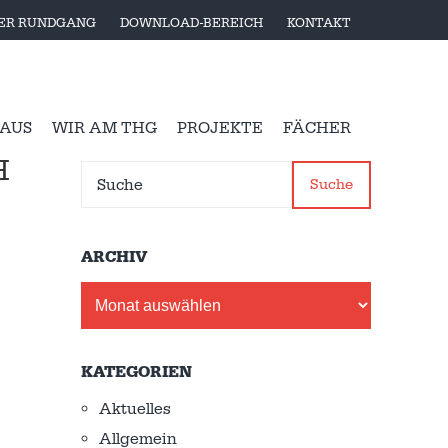
LER RUNDGANG
DOWNLOAD-BEREICH
KONTAKT
 AUS
WIR AM THG
PROJEKTE
FÄCHER
H
Suche
ARCHIV
Archiv
KATEGORIEN
Aktuelles
Allgemein