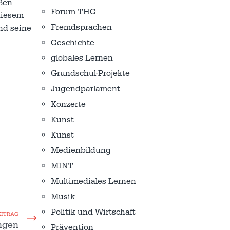
ßen
Forum THG
diesem
Fremdsprachen
nd seine
Geschichte
globales Lernen
Grundschul-Projekte
Jugendparlament
Konzerte
Kunst
Kunst
Medienbildung
MINT
Multimediales Lernen
Musik
Politik und Wirtschaft
EITRAG
ngen
Prävention