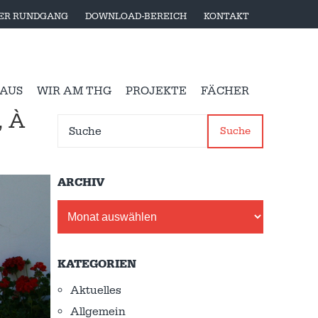
LER RUNDGANG
DOWNLOAD-BEREICH
KONTAKT
 AUS
WIR AM THG
PROJEKTE
FÄCHER
, À
Suche
ARCHIV
Archiv
KATEGORIEN
Aktuelles
Allgemein