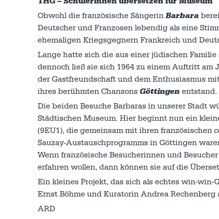
THG – Schülerinnen übersetzen für Museum
Obwohl die französische Sängerin
Barbara
bere
Deutscher und Franzosen lebendig als eine Stim
ehemaligen Kriegsgegnern Frankreich und Deut
Lange hatte sich die aus einer jüdischen Famil
dennoch ließ sie sich 1964 zu einem Auftritt am
der Gastfreundschaft und dem Enthusiasmus mit
ihres berühmten Chansons
Göttingen
entstand.
Die beiden Besuche Barbaras in unserer Stadt w
Städtischen Museum. Hier beginnt nun ein klein
(9EU1), die gemeinsam mit ihren französischen
c
Sauzay-Austauschprogramms in Göttingen waren –
Wenn französische Besucherinnen und Besucher 
erfahren wollen, dann können sie auf die Überse
Ein kleines Projekt, das sich als echtes win-win-
Ernst Böhme und Kuratorin Andrea Rechenberg a
ARD