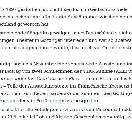
its 1997 gestorben ist, bleibt sie doch im Gedächtnis vieler
me, die schon sehr früh für die Aussöhnung zwischen den 
schland geworben hat.
ie stammende Sängerin geweigert, nach Deutschland zu fahr
 Jungen Theater in Göttingen überreden und war so überwäl
 dem sie aufgenommen wurde, dass noch vor Ort eine erst
ürdigt noch bis November eine sehenswerte Ausstellung i
er Beitrag von zwei Schülerinnen des THG,
Pauline
(9BIL) 
orrespondantes
,
Charlotte
und
Elisa
– die im Rahmen des Br
 Teile der Ausstellungstexte ins Französische übersetzt 
also mehr zum Leben Barbaras oder zu ihrem Lied Götting
tzungen der vier Schülerinnen zurückgreifen.
Geschäft für alle Beteiligten erwies und von Museumsdirekto
m 23.6. mit viel Lob und kleinen Geschenken gewürdigt w