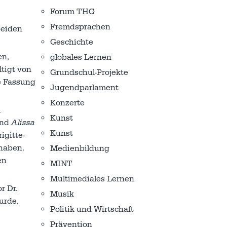
Forum THG
Fremdsprachen
beiden
Geschichte
en,
globales Lernen
tigt von
Grundschul-Projekte
e Fassung
Jugendparlament
Konzerte
m
Kunst
und
Alissa
Kunst
igitte-
haben.
Medienbildung
en
MINT
Multimediales Lernen
r Dr.
Musik
urde.
Politik und Wirtschaft
Prävention