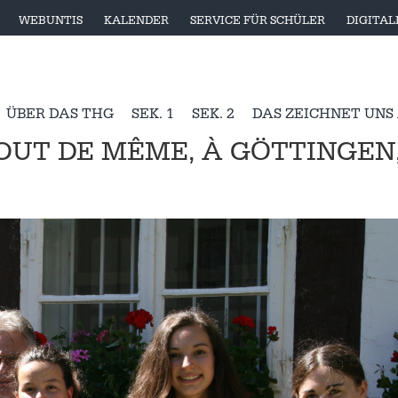
WEBUNTIS
KALENDER
SERVICE FÜR SCHÜLER
DIGITA
ÜBER DAS THG
SEK. 1
SEK. 2
DAS ZEICHNET UNS
TOUT DE MÊME, À GÖTTINGEN