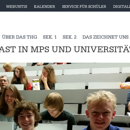
WEBUNTIS
KALENDER
SERVICE FÜR SCHÜLER
DIGITA
ÜBER DAS THG
SEK. 1
SEK. 2
DAS ZEICHNET UNS
AST IN MPS UND UNIVERSITÄ