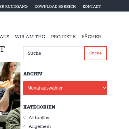
LER RUNDGANG
DOWNLOAD-BEREICH
KONTAKT
 AUS
WIR AM THG
PROJEKTE
FÄCHER
T
Suche
ARCHIV
Archiv
KATEGORIEN
Aktuelles
Allgemein