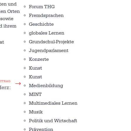
eten und
Forum THG
den Orten
Fremdsprachen
 sowie
Geschichte
nd ihrem
globales Lernen
Grundschul-Projekte
at
Jugendparlament
Konzerte
Kunst
Kunst
EITRAG
Medienbildung
Herz:
MINT
Multimediales Lernen
Musik
Politik und Wirtschaft
Prävention