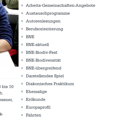
Arbeits-Gemeinschaften-Angebote
Austausch­programme
Autorenlesungen
Berufsorientierung
BNE
BNE-aktuell
BNE-Biodiv-Fest
BNE-Biodiversität
BNE-übergreifend
Darstellendes Spiel
Diakonisches Praktikum
 bis 10
Ehemalige
b
.
Erdkunde
essner,
Europaprofil
k-
Fahrten