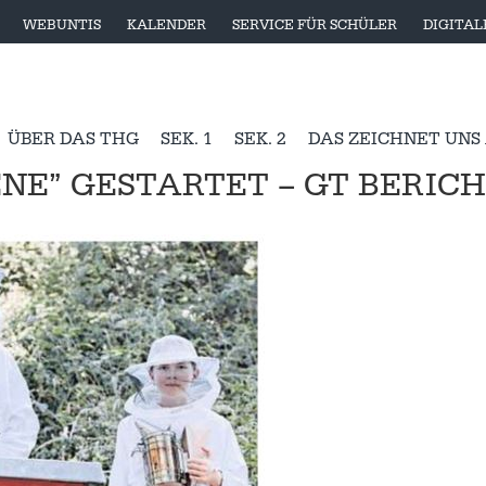
WEBUNTIS
KALENDER
SERVICE FÜR SCHÜLER
DIGITA
ÜBER DAS THG
SEK. 1
SEK. 2
DAS ZEICHNET UNS
NE” GESTARTET – GT BERIC