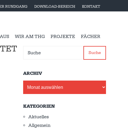
LER RUNDGANG
DOWNLOAD-BEREICH
KONTAKT
 AUS
WIR AM THG
PROJEKTE
FÄCHER
HTET
Suche
ARCHIV
Archiv
KATEGORIEN
Aktuelles
Allgemein