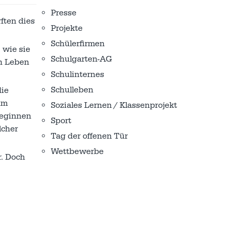
Presse
ften dies
Projekte
Schülerfirmen
 wie sie
Schulgarten-AG
in Leben
Schulinternes
Schulleben
die
um
Soziales Lernen / Klassenprojekt
beginnen
Sport
lcher
Tag der offenen Tür
Wettbewerbe
r. Doch