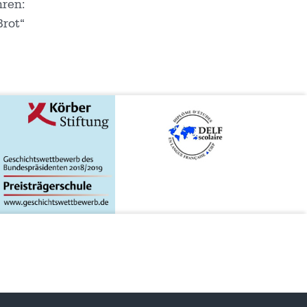
hren:
Brot“