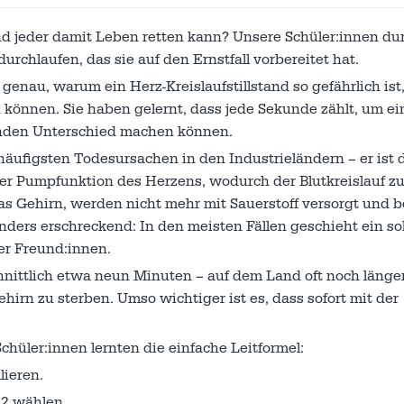
nd jeder damit Leben retten kann? Unsere Schüler:innen dur
rchlaufen, das sie auf den Ernstfall vorbereitet hat.
nau, warum ein Herz-Kreislaufstillstand so gefährlich ist,
n können. Sie haben gelernt, dass jede Sekunde zählt, um e
denden Unterschied machen können.
 häufigsten Todesursachen in den Industrieländern – er ist 
der Pumpfunktion des Herzens, wodurch der Blutkreislauf z
as Gehirn, werden nicht mehr mit Sauerstoff versorgt und 
ers erschreckend: In den meisten Fällen geschieht ein so
er Freund:innen.
chnittlich etwa neun Minuten – auf dem Land oft noch länge
hirn zu sterben. Umso wichtiger ist es, dass sofort mit der
chüler:innen lernten die einfache Leitformel:
ieren.
12 wählen.