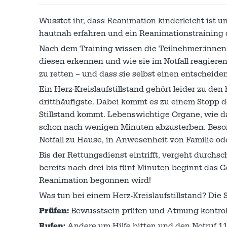
Wusstet ihr, dass Reanimation kinderleicht ist u
hautnah erfahren und ein Reanimationstraining du
Nach dem Training wissen die Teilnehmer:innen ge
diesen erkennen und wie sie im Notfall reagiere
zu retten – und dass sie selbst einen entschei
Ein Herz-Kreislaufstillstand gehört leider zu den
dritthäufigste. Dabei kommt es zu einem Stopp 
Stillstand kommt. Lebenswichtige Organe, wie d
schon nach wenigen Minuten abzusterben. Besond
Notfall zu Hause, in Anwesenheit von Familie od
Bis der Rettungsdienst eintrifft, vergeht durchs
bereits nach drei bis fünf Minuten beginnt das Ge
Reanimation begonnen wird!
Was tun bei einem Herz-Kreislaufstillstand? Die S
Prüfen:
Bewusstsein prüfen und Atmung kontroll
Rufen:
Andere um Hilfe bitten und den Notruf 1