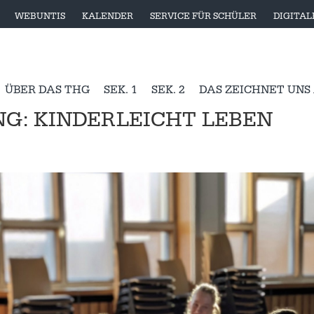
WEBUNTIS
KALENDER
SERVICE FÜR SCHÜLER
DIGITA
ÜBER DAS THG
SEK. 1
SEK. 2
DAS ZEICHNET UNS
G: KINDERLEICHT LEBEN