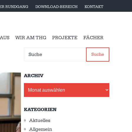
LER RUNDGANG
DOWNLOAD-BEREICH
KONTAKT
 AUS
WIR AM THG
PROJEKTE
FÄCHER
Suche
ARCHIV
Archiv
KATEGORIEN
Aktuelles
Allgemein