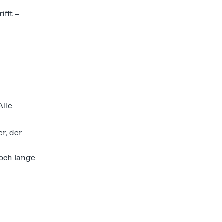
ifft –
r
Alle
r, der
noch lange